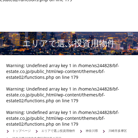
エリアで選ぶ投資用物件
Warning
: Undefined array key 1 in
/home/xs244828/bf-
estate.co.jp/public_html/wp-content/themes/bf-
estate02/functions.php
on line
179
Warning
: Undefined array key 1 in
/home/xs244828/bf-
estate.co.jp/public_html/wp-content/themes/bf-
estate02/functions.php
on line
179
Warning
: Undefined array key 1 in
/home/xs244828/bf-
estate.co.jp/public_html/wp-content/themes/bf-
estate02/functions.php
on line
179
トップページ
エリアで選ぶ投資用物件
神奈川県
川崎市多摩区