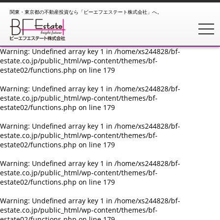
関東・東京都の不動産投資なら「ビーエフエステート株式会社」へ。
Warning
: Undefined array key 1 in
/home/xs244828/bf-
estate.co.jp/public_html/wp-content/themes/bf-
toggl
estate02/functions.php
on line
179
Warning
: Undefined array key 1 in
/home/xs244828/bf-
estate.co.jp/public_html/wp-content/themes/bf-
estate02/functions.php
on line
179
Warning
: Undefined array key 1 in
/home/xs244828/bf-
estate.co.jp/public_html/wp-content/themes/bf-
estate02/functions.php
on line
179
Warning
: Undefined array key 1 in
/home/xs244828/bf-
estate.co.jp/public_html/wp-content/themes/bf-
estate02/functions.php
on line
179
Warning
: Undefined array key 1 in
/home/xs244828/bf-
estate.co.jp/public_html/wp-content/themes/bf-
estate02/functions.php
on line
179
Warning
: Undefined array key 1 in
/home/xs244828/bf-
estate.co.jp/public_html/wp-content/themes/bf-
estate02/functions.php
on line
179