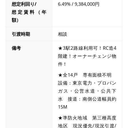
想定利回り/
6.49% / 9,384,000円
想定賃料（年
額）
引渡時期
相談
備考
★3駅2路線利用可！RC造4
階建！オーナーチェンジ物
件！
★全14戸 専有面積不明
設備：東京電力・プロパン
ガス・公営水道・公共下
水 接道：南側公道幅員約
15M
★準防火地域 第三種高度
地区 現況優先/現況引渡/