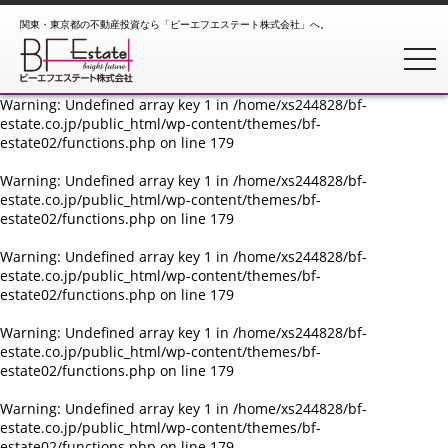
関東・東京都の不動産投資なら「ビーエフエステート株式会社」へ。
Warning
: Undefined array key 1 in
/home/xs244828/bf-
estate.co.jp/public_html/wp-content/themes/bf-
toggl
estate02/functions.php
on line
179
Warning
: Undefined array key 1 in
/home/xs244828/bf-
estate.co.jp/public_html/wp-content/themes/bf-
estate02/functions.php
on line
179
Warning
: Undefined array key 1 in
/home/xs244828/bf-
estate.co.jp/public_html/wp-content/themes/bf-
estate02/functions.php
on line
179
Warning
: Undefined array key 1 in
/home/xs244828/bf-
estate.co.jp/public_html/wp-content/themes/bf-
estate02/functions.php
on line
179
Warning
: Undefined array key 1 in
/home/xs244828/bf-
estate.co.jp/public_html/wp-content/themes/bf-
estate02/functions.php
on line
179
Warning
: Undefined array key 1 in
/home/xs244828/bf-
estate.co.jp/public_html/wp-content/themes/bf-
estate02/functions.php
on line
179