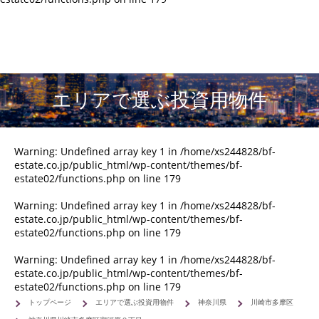
エリアで選ぶ投資用物件
Warning
: Undefined array key 1 in
/home/xs244828/bf-
estate.co.jp/public_html/wp-content/themes/bf-
estate02/functions.php
on line
179
Warning
: Undefined array key 1 in
/home/xs244828/bf-
estate.co.jp/public_html/wp-content/themes/bf-
estate02/functions.php
on line
179
Warning
: Undefined array key 1 in
/home/xs244828/bf-
estate.co.jp/public_html/wp-content/themes/bf-
estate02/functions.php
on line
179
トップページ
エリアで選ぶ投資用物件
神奈川県
川崎市多摩区