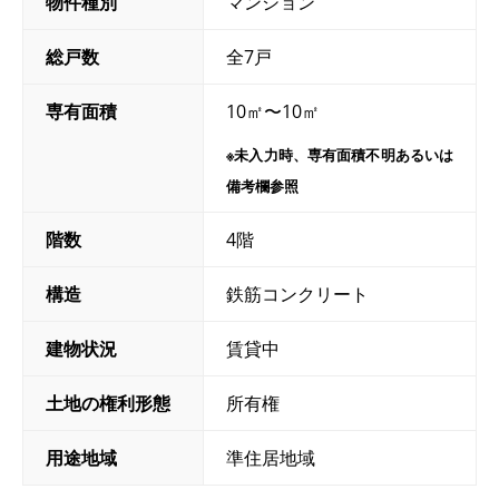
物件種別
マンション
総戸数
全7戸
専有面積
10㎡〜10㎡
※未入力時、専有面積不明あるいは
備考欄参照
階数
4階
構造
鉄筋コンクリート
建物状況
賃貸中
土地の権利形態
所有権
用途地域
準住居地域