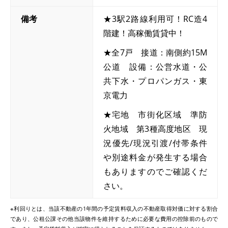
備考
★3駅2路線利用可！RC造4
階建！高稼働賃貸中！
★全7戸 接道：南側約15M
公道 設備：公営水道・公
共下水・プロパンガス・東
京電力
★宅地 市街化区域 準防
火地域 第3種高度地区 現
況優先/現況引渡/付帯条件
や別途料金が発生する場合
もありますのでご確認くだ
さい。
※利回りとは、当該不動産の1年間の予定賃料収入の不動産取得対価に対する割合
であり、公租公課その他当該物件を維持するために必要な費用の控除前のもので