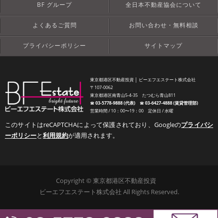
BF グループ
全日本不動産協会について
よくあるご質問
お問い合わせ・無料相談
プライバシーポリシー
サイトマップ
東京都港区不動産投資 │ ビーエフエステート株式会社
〒107-0062
東京都港区南青山5-4-35 たつむら青山811
☎︎
03-5778-9888 (代表)
☎︎
03-6427-4888 (賃貸管理部)
営業時間 / 10：00〜19：00 定休日 / 水曜
このサイトはreCAPTCHAによって保護されており、Googleの
プライバシ
ーポリシー
と
利用規約
が適用されます。
Copyright © 東京都港区不動産投資
ビーエフエステート株式会社 All Rights Reserved.