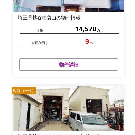
埼玉県越谷市袋山の物件情報
14,570
価格
万円
9
表面利回り
％
物件詳細
店舗 （一棟）