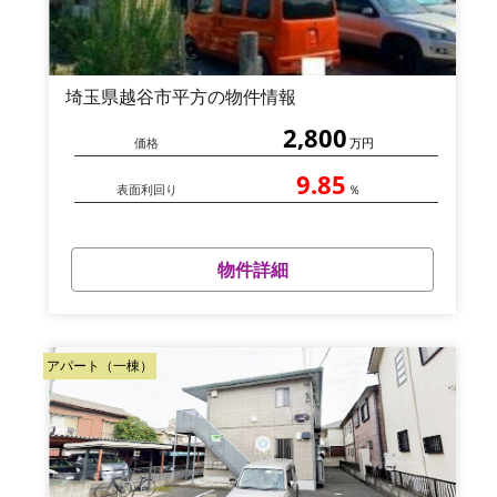
埼玉県越谷市平方の物件情報
2,800
価格
万円
9.85
表面利回り
％
物件詳細
アパート（一棟）