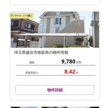
アパート（一棟）
埼玉県越谷市南荻島の物件情報
9,780
価格
万円
8.42
表面利回り
％
物件詳細