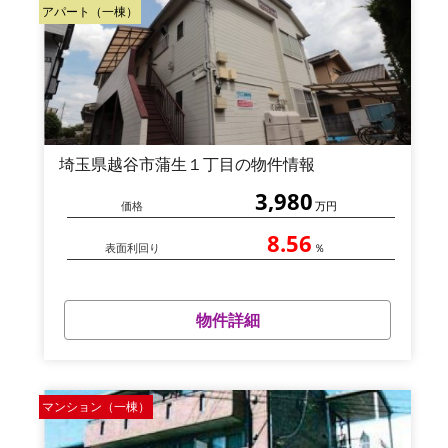
アパート（一棟）
埼玉県越谷市蒲生１丁目の物件情報
3,980
価格
万円
8.56
表面利回り
％
物件詳細
マンション（一棟）