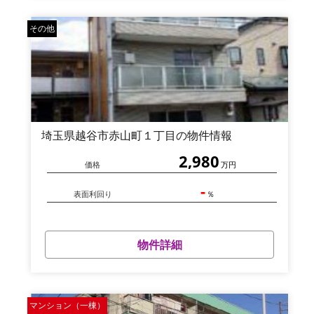
その他
埼玉県越谷市赤山町１丁目の物件情報
2,980
価格
万円
-
表面利回り
％
物件詳細
マンション（一棟）