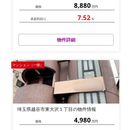
8,880
価格
万円
7.52
表面利回り
％
物件詳細
マンション（一棟）
埼玉県越谷市東大沢１丁目の物件情報
4,980
価格
万円