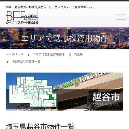
関東・東京都の不動産投資なら「ビーエフエステート株式会社」へ。
toggl
エリアで選ぶ投資用物件
トップページ
エリアで選ぶ投資用物件
埼玉県
埼玉県越谷市物件一覧
埼玉県越谷市物件一覧