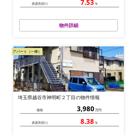
7.53
表面利回り
％
物件詳細
アパート（一棟）
埼玉県越谷市神明町２丁目の物件情報
3,980
価格
万円
8.38
表面利回り
％