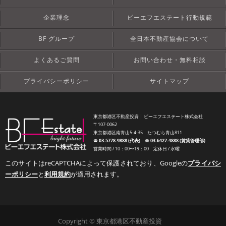
企業理念
ビーエフエステート行動規範
BF グループ
全日本不動産協会について
よくあるご質問
お問い合わせ・無料相談
プライバシーポリシー
サイトマップ
東京都港区不動産投資 │ ビーエフエステート株式会社
〒107-0062
東京都港区南青山5-4-35 たつむら青山811
☎︎
03-5778-9888 (代表)
☎︎
03-6427-4888 (賃貸管理部)
営業時間 / 10：00〜19：00 定休日 / 水曜
このサイトはreCAPTCHAによって保護されており、Googleの
プライバシ
ーポリシー
と
利用規約
が適用されます。
Copyright © 東京都港区不動産投資