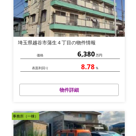
埼玉県越谷市蒲生４丁目の物件情報
6,380
価格
万円
8.78
表面利回り
％
物件詳細
事務所（一棟）