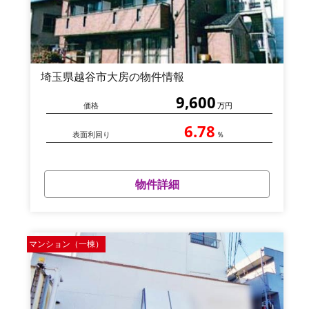
埼玉県越谷市大房の物件情報
9,600
価格
万円
6.78
表面利回り
％
物件詳細
マンション（一棟）