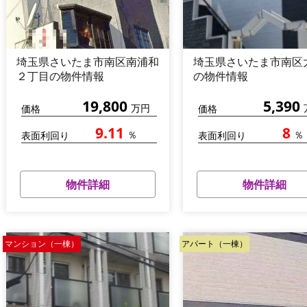
埼玉県さいたま市南区南浦和
埼玉県さいたま市南区
２丁目の物件情報
の物件情報
19,800
5,390
万円
価格
価格
9.11
8
％
％
表面利回り
表面利回り
物件詳細
物件詳細
マンション（一棟）
アパート（一棟）