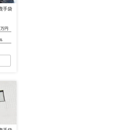
鹿手袋
万円
％