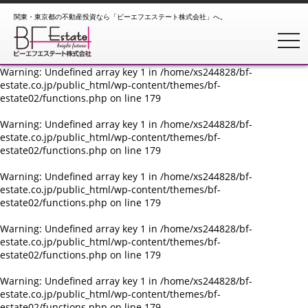
関東・東京都の不動産投資なら「ビーエフエステート株式会社」へ。
Warning
: Undefined array key 1 in
/home/xs244828/bf-
estate.co.jp/public_html/wp-content/themes/bf-
toggl
estate02/functions.php
on line
179
Warning
: Undefined array key 1 in
/home/xs244828/bf-
estate.co.jp/public_html/wp-content/themes/bf-
estate02/functions.php
on line
179
Warning
: Undefined array key 1 in
/home/xs244828/bf-
estate.co.jp/public_html/wp-content/themes/bf-
estate02/functions.php
on line
179
Warning
: Undefined array key 1 in
/home/xs244828/bf-
estate.co.jp/public_html/wp-content/themes/bf-
estate02/functions.php
on line
179
Warning
: Undefined array key 1 in
/home/xs244828/bf-
estate.co.jp/public_html/wp-content/themes/bf-
estate02/functions.php
on line
179
Warning
: Undefined array key 1 in
/home/xs244828/bf-
estate.co.jp/public_html/wp-content/themes/bf-
estate02/functions.php
on line
179