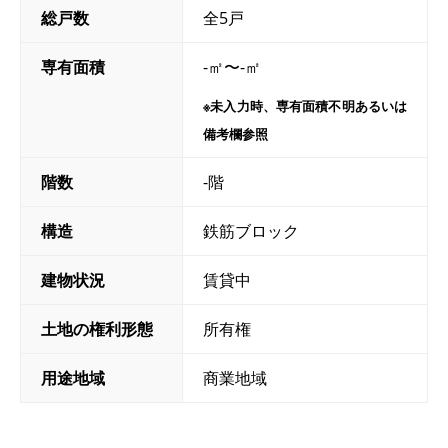
総戸数
全5戸
専有面積
-㎡〜-㎡
※未入力時、専有面積不明あるいは
備考欄参照
階数
-階
構造
鉄筋ブロック
建物状況
賃貸中
土地の権利形態
所有権
用途地域
商業地域