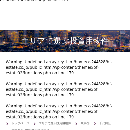
エリアで選ぶ投資用物件
Warning
: Undefined array key 1 in
/home/xs244828/bf-
estate.co.jp/public_html/wp-content/themes/bf-
estate02/functions.php
on line
179
Warning
: Undefined array key 1 in
/home/xs244828/bf-
estate.co.jp/public_html/wp-content/themes/bf-
estate02/functions.php
on line
179
Warning
: Undefined array key 1 in
/home/xs244828/bf-
estate.co.jp/public_html/wp-content/themes/bf-
estate02/functions.php
on line
179
トップページ
エリアで選ぶ投資用物件
東京都
千代田区