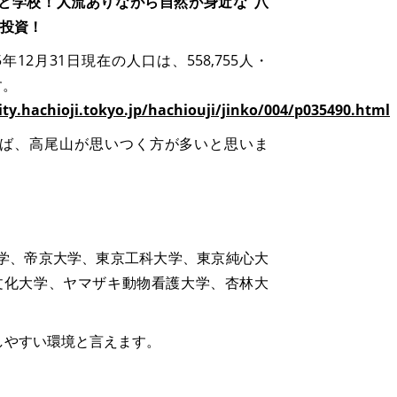
と学校！人流ありながら自然が身近な”八
産投資！
年12月31日現在の人口は、558,755人・
す。
ty.hachioji.tokyo.jp/hachiouji/jinko/004/p035490.html
ば、高尾山が思いつく方が多いと思いま
学、帝京大学、東京工科大学、東京純心大
文化大学、ヤマザキ動物看護大学、杏林大
しやすい環境と言えます。