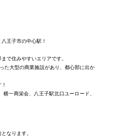
！八王子市の中心駅！
帯まで住みやすいエリアです。
いった大型の商業施設があり、都心部に出か
す！
、横一商栄会、八王子駅北口ユーロード、
街となります。