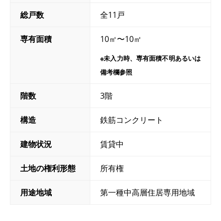
総戸数
全11戸
専有面積
10㎡〜10㎡
※未入力時、専有面積不明あるいは
備考欄参照
階数
3階
構造
鉄筋コンクリート
建物状況
賃貸中
土地の権利形態
所有権
用途地域
第一種中高層住居専用地域