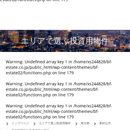
エリアで選ぶ投資用物件
Warning
: Undefined array key 1 in
/home/xs244828/bf-
estate.co.jp/public_html/wp-content/themes/bf-
estate02/functions.php
on line
179
Warning
: Undefined array key 1 in
/home/xs244828/bf-
estate.co.jp/public_html/wp-content/themes/bf-
estate02/functions.php
on line
179
Warning
: Undefined array key 1 in
/home/xs244828/bf-
estate.co.jp/public_html/wp-content/themes/bf-
estate02/functions.php
on line
179
トップページ
エリアで選ぶ投資用物件
東京都
東村山市