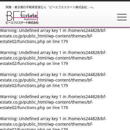
関東・東京都の不動産投資なら「ビーエフエステート株式会社」へ。
Warning
: Undefined array key 1 in
/home/xs244828/bf-
estate.co.jp/public_html/wp-content/themes/bf-
toggl
estate02/functions.php
on line
179
Warning
: Undefined array key 1 in
/home/xs244828/bf-
estate.co.jp/public_html/wp-content/themes/bf-
estate02/functions.php
on line
179
Warning
: Undefined array key 1 in
/home/xs244828/bf-
estate.co.jp/public_html/wp-content/themes/bf-
estate02/functions.php
on line
179
Warning
: Undefined array key 1 in
/home/xs244828/bf-
estate.co.jp/public_html/wp-content/themes/bf-
estate02/functions.php
on line
179
Warning
: Undefined array key 1 in
/home/xs244828/bf-
estate.co.jp/public_html/wp-content/themes/bf-
estate02/functions.php
on line
179
Warning
: Undefined array key 1 in
/home/xs244828/bf-
estate.co.jp/public_html/wp-content/themes/bf-
estate02/functions.php
on line
179