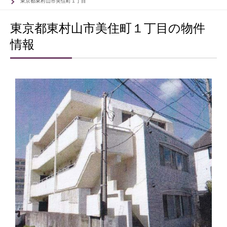
東京都東村山市美住町１丁目
東京都東村山市美住町１丁目の物件
情報
53
53