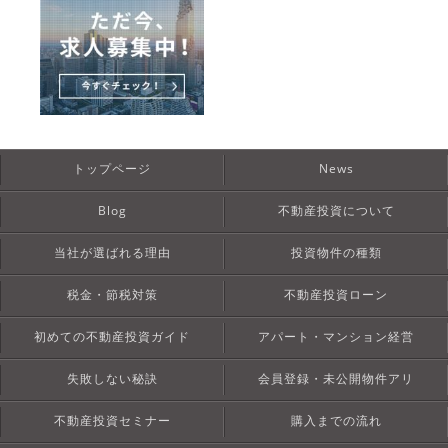
トップページ
News
Blog
不動産投資について
当社が選ばれる理由
投資物件の種類
税金・節税対策
不動産投資ローン
初めての不動産投資ガイド
アパート・マンション経営
失敗しない秘訣
会員登録・未公開物件アリ
不動産投資セミナー
購入までの流れ