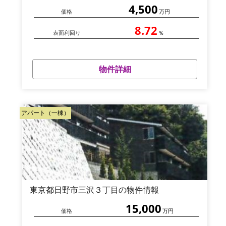
4,500
価格
万円
8.72
表面利回り
％
物件詳細
アパート（一棟）
東京都日野市三沢３丁目の物件情報
15,000
価格
万円