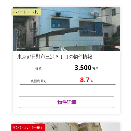
アパート（一棟）
東京都日野市三沢３丁目の物件情報
3,500
価格
万円
8.7
表面利回り
％
物件詳細
マンション（一棟）