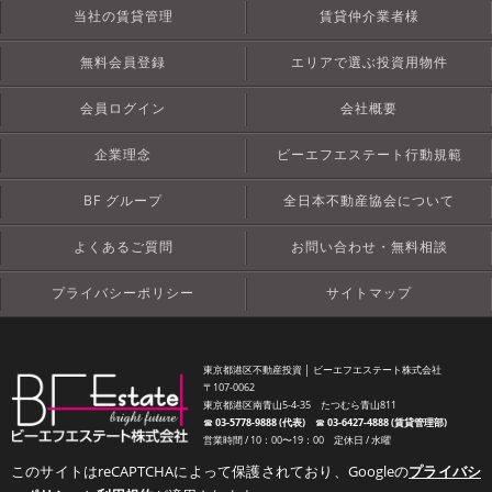
当社の賃貸管理
賃貸仲介業者様
無料会員登録
エリアで選ぶ投資用物件
会員ログイン
会社概要
企業理念
ビーエフエステート行動規範
BF グループ
全日本不動産協会について
よくあるご質問
お問い合わせ・無料相談
プライバシーポリシー
サイトマップ
東京都港区不動産投資 │ ビーエフエステート株式会社
〒107-0062
東京都港区南青山5-4-35 たつむら青山811
☎︎
03-5778-9888 (代表)
☎︎
03-6427-4888 (賃貸管理部)
営業時間 / 10：00〜19：00 定休日 / 水曜
このサイトはreCAPTCHAによって保護されており、Googleの
プライバシ