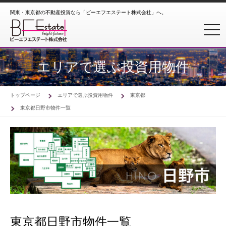
関東・東京都の不動産投資なら「ビーエフエステート株式会社」へ。
toggl
エリアで選ぶ投資用物件
トップページ
エリアで選ぶ投資用物件
東京都
東京都日野市物件一覧
東京都日野市物件一覧