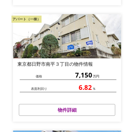
アパート（一棟）
東京都日野市南平３丁目の物件情報
7,150
価格
万円
6.82
表面利回り
％
物件詳細