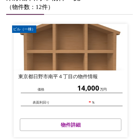
（物件数：12件）
ビル（一棟）
東京都日野市南平４丁目の物件情報
14,000
価格
万円
-
表面利回り
％
物件詳細