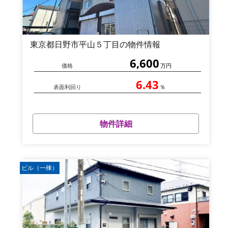
東京都日野市平山５丁目の物件情報
6,600
価格
万円
6.43
表面利回り
％
物件詳細
ビル（一棟）