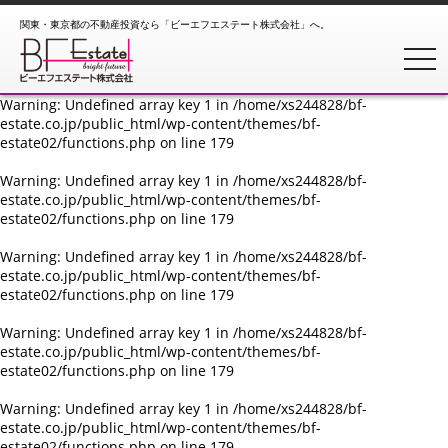
関東・東京都の不動産投資なら「ビーエフエステート株式会社」へ。
Warning
: Undefined array key 1 in
/home/xs244828/bf-
estate.co.jp/public_html/wp-content/themes/bf-
toggl
estate02/functions.php
on line
179
Warning
: Undefined array key 1 in
/home/xs244828/bf-
estate.co.jp/public_html/wp-content/themes/bf-
estate02/functions.php
on line
179
Warning
: Undefined array key 1 in
/home/xs244828/bf-
estate.co.jp/public_html/wp-content/themes/bf-
estate02/functions.php
on line
179
Warning
: Undefined array key 1 in
/home/xs244828/bf-
estate.co.jp/public_html/wp-content/themes/bf-
estate02/functions.php
on line
179
Warning
: Undefined array key 1 in
/home/xs244828/bf-
estate.co.jp/public_html/wp-content/themes/bf-
estate02/functions.php
on line
179
Warning
: Undefined array key 1 in
/home/xs244828/bf-
estate.co.jp/public_html/wp-content/themes/bf-
estate02/functions.php
on line
179