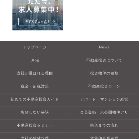
トップページ
News
Blog
不動産投資について
当社が選ばれる理由
投資物件の種類
税金・節税対策
不動産投資ローン
初めての不動産投資ガイド
アパート・マンション経営
失敗しない秘訣
会員登録・未公開物件アリ
不動産投資セミナー
購入までの流れ
当社の賃貸管理
賃貸仲介業者様