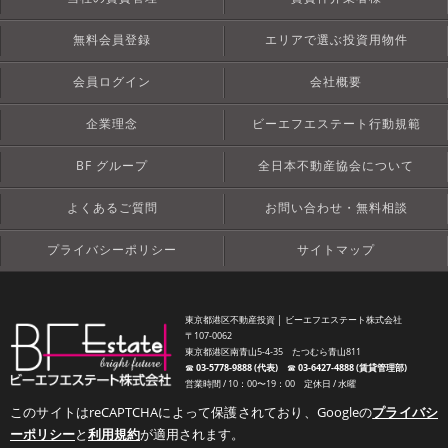
無料会員登録
エリアで選ぶ投資用物件
会員ログイン
会社概要
企業理念
ビーエフエステート行動規範
BF グループ
全日本不動産協会について
よくあるご質問
お問い合わせ・無料相談
プライバシーポリシー
サイトマップ
東京都港区不動産投資 │ ビーエフエステート株式会社
〒107-0062
東京都港区南青山5-4-35 たつむら青山811
☎︎
03-5778-9888 (代表)
☎︎
03-6427-4888 (賃貸管理部)
営業時間 / 10：00〜19：00 定休日 / 水曜
このサイトはreCAPTCHAによって保護されており、Googleの
プライバシ
ーポリシー
と
利用規約
が適用されます。