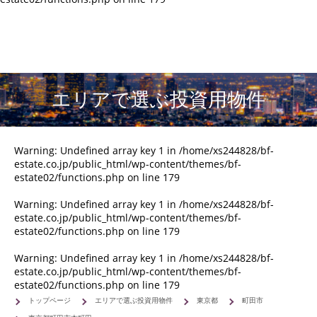
エリアで選ぶ投資用物件
Warning
: Undefined array key 1 in
/home/xs244828/bf-
estate.co.jp/public_html/wp-content/themes/bf-
estate02/functions.php
on line
179
Warning
: Undefined array key 1 in
/home/xs244828/bf-
estate.co.jp/public_html/wp-content/themes/bf-
estate02/functions.php
on line
179
Warning
: Undefined array key 1 in
/home/xs244828/bf-
estate.co.jp/public_html/wp-content/themes/bf-
estate02/functions.php
on line
179
トップページ
エリアで選ぶ投資用物件
東京都
町田市