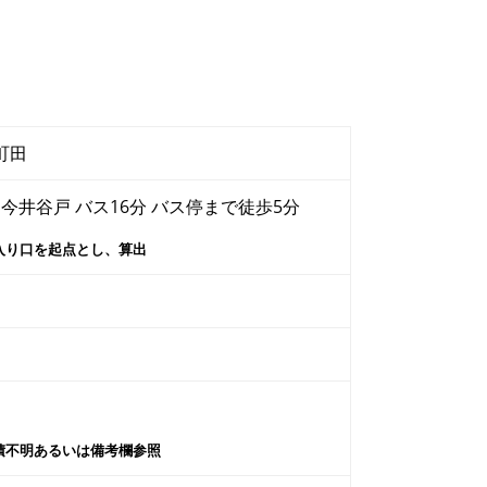
町田
 今井谷戸 バス16分 バス停まで徒歩5分
入り口を起点とし、算出
積不明あるいは備考欄参照