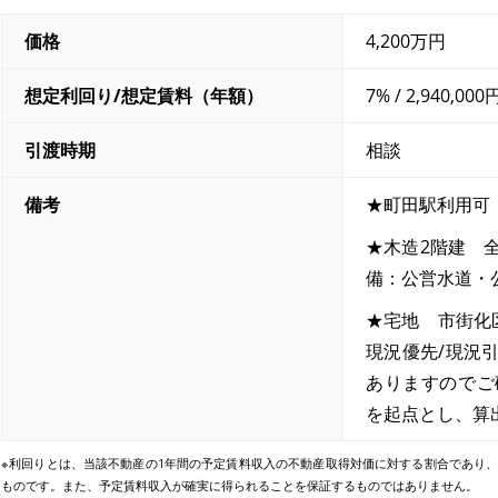
価格
4,200万円
想定利回り/
想定賃料（年額）
7% / 2,940,000
引渡時期
相談
備考
★町田駅利用可
★木造2階建 全
備：公営水道・
★宅地 市街化
現況優先/現況
ありますのでご
を起点とし、算
※利回りとは、当該不動産の1年間の予定賃料収入の不動産取得対価に対する割合であり
ものです。また、予定賃料収入が確実に得られることを保証するものではありません。