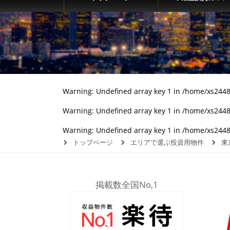
Warning
: Undefined array key 1 in
/home/xs24482
Warning
: Undefined array key 1 in
/home/xs24482
Warning
: Undefined array key 1 in
/home/xs24482
トップページ
エリアで選ぶ投資用物件
東
掲載数全国No,1