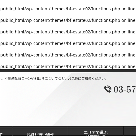
/public_html/wp-content/themes/bf-estate02/functions.php
on lin
/public_html/wp-content/themes/bf-estate02/functions.php
on lin
/public_html/wp-content/themes/bf-estate02/functions.php
on lin
/public_html/wp-content/themes/bf-estate02/functions.php
on lin
/public_html/wp-content/themes/bf-estate02/functions.php
on lin
/public_html/wp-content/themes/bf-estate02/functions.php
on lin
へ。不動産投資ローンや利回りについてなど、お気軽にご相談ください。
エリアで選ぶ
て
お取り扱い物件