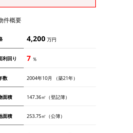
物件概要
4,200
格
万円
7
面利回り
％
年数
2004年10月 （築21年）
物面積
147.36㎡（登記簿）
地面積
253.75㎡（公簿）