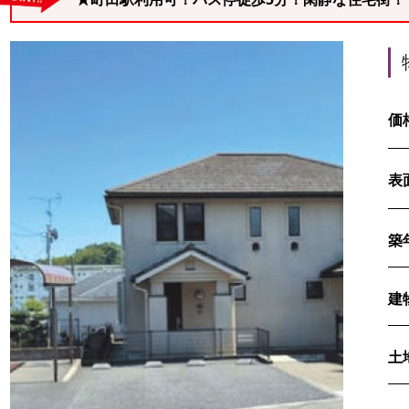
価
表
築
建
土