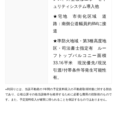
ュリティシステム導入他
★宅地 市街化区域 道
路：南側公道幅員約8Mに接
道
★準防火地域・第3種高度地
区・司法書士指定有 ルー
フトップバルコニー面積
33.16平米 現況優先/現況
引渡/付帯条件等発生可能性
有。
※利回りとは、当該不動産の1年間の予定賃料収入の不動産取得対価に対する割合
であり、公租公課その他当該物件を維持するために必要な費用の控除前のもので
す。また、予定賃料収入が確実に得られることを保証するものではありません。