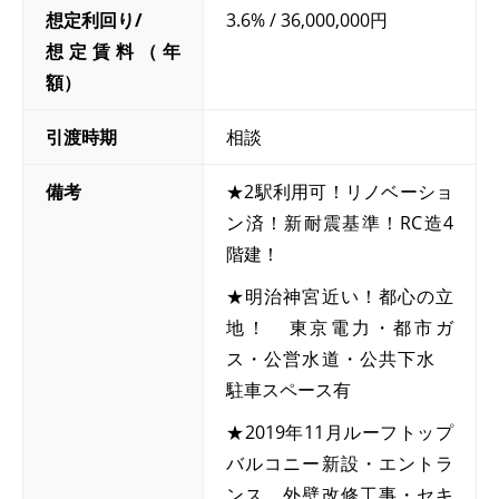
想定利回り/
3.6% / 36,000,000円
想定賃料（年
額）
引渡時期
相談
備考
★2駅利用可！リノベーショ
ン済！新耐震基準！RC造4
階建！
★明治神宮近い！都心の立
地！ 東京電力・都市ガ
ス・公営水道・公共下水
駐車スペース有
★2019年11月ルーフトップ
バルコニー新設・エントラ
ンス、外壁改修工事・セキ