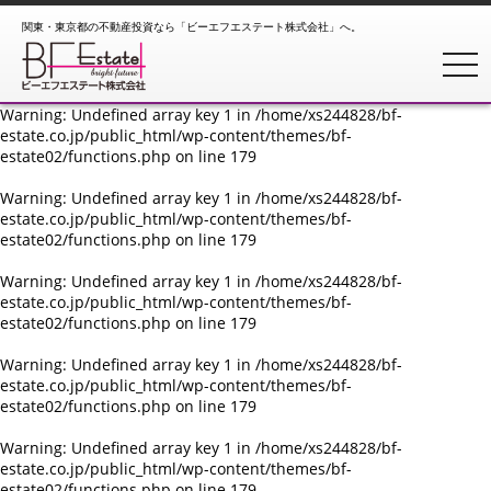
関東・東京都の不動産投資なら「ビーエフエステート株式会社」へ。
Warning
: Undefined array key 1 in
/home/xs244828/bf-
estate.co.jp/public_html/wp-content/themes/bf-
toggl
estate02/functions.php
on line
179
Warning
: Undefined array key 1 in
/home/xs244828/bf-
estate.co.jp/public_html/wp-content/themes/bf-
estate02/functions.php
on line
179
Warning
: Undefined array key 1 in
/home/xs244828/bf-
estate.co.jp/public_html/wp-content/themes/bf-
estate02/functions.php
on line
179
Warning
: Undefined array key 1 in
/home/xs244828/bf-
estate.co.jp/public_html/wp-content/themes/bf-
estate02/functions.php
on line
179
Warning
: Undefined array key 1 in
/home/xs244828/bf-
estate.co.jp/public_html/wp-content/themes/bf-
estate02/functions.php
on line
179
Warning
: Undefined array key 1 in
/home/xs244828/bf-
estate.co.jp/public_html/wp-content/themes/bf-
estate02/functions.php
on line
179