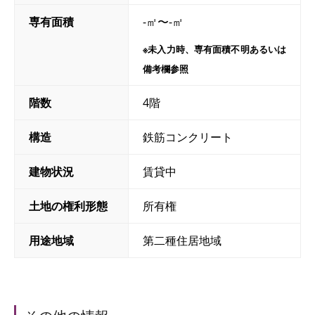
専有面積
-㎡〜-㎡
※未入力時、専有面積不明あるいは
備考欄参照
階数
4階
構造
鉄筋コンクリート
建物状況
賃貸中
土地の権利形態
所有権
用途地域
第二種住居地域