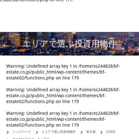
エリアで選ぶ投資用物件
Warning
: Undefined array key 1 in
/home/xs244828/bf-
estate.co.jp/public_html/wp-content/themes/bf-
estate02/functions.php
on line
179
Warning
: Undefined array key 1 in
/home/xs244828/bf-
estate.co.jp/public_html/wp-content/themes/bf-
estate02/functions.php
on line
179
Warning
: Undefined array key 1 in
/home/xs244828/bf-
estate.co.jp/public_html/wp-content/themes/bf-
estate02/functions.php
on line
179
トップページ
エリアで選ぶ投資用物件
東京都
渋谷区