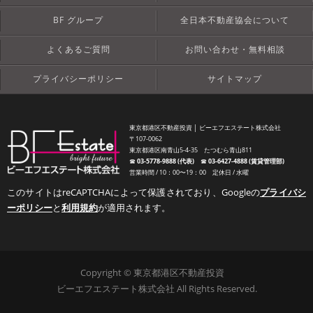
BF グループ
全日本不動産協会について
よくあるご質問
お問い合わせ・無料相談
プライバシーポリシー
サイトマップ
東京都港区不動産投資 │ ビーエフエステート株式会社
〒107-0062
東京都港区南青山5-4-35 たつむら青山811
☎︎
03-5778-9888 (代表)
☎︎
03-6427-4888 (賃貸管理部)
営業時間 / 10：00〜19：00 定休日 / 水曜
このサイトはreCAPTCHAによって保護されており、Googleの
プライバシ
ーポリシー
と
利用規約
が適用されます。
Copyright © 東京都港区不動産投資
ビーエフエステート株式会社 All Rights Reserved.