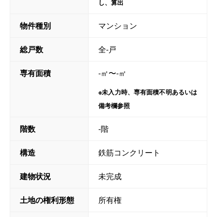
し、算出
物件種別
マンション
総戸数
全-戸
専有面積
-㎡〜-㎡
※未入力時、専有面積不明あるいは
備考欄参照
階数
-階
構造
鉄筋コンクリート
建物状況
未完成
土地の権利形態
所有権