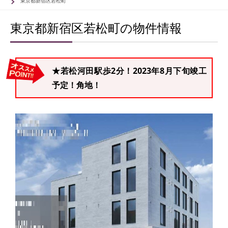
東京都新宿区若松町
東京都新宿区若松町の物件情報
★若松河田駅歩2分！2023年8月下旬竣工
予定！角地！
83
83