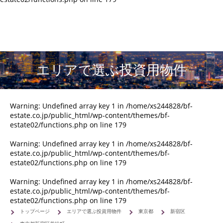
エリアで選ぶ投資用物件
Warning
: Undefined array key 1 in
/home/xs244828/bf-
estate.co.jp/public_html/wp-content/themes/bf-
estate02/functions.php
on line
179
Warning
: Undefined array key 1 in
/home/xs244828/bf-
estate.co.jp/public_html/wp-content/themes/bf-
estate02/functions.php
on line
179
Warning
: Undefined array key 1 in
/home/xs244828/bf-
estate.co.jp/public_html/wp-content/themes/bf-
estate02/functions.php
on line
179
トップページ
エリアで選ぶ投資用物件
東京都
新宿区