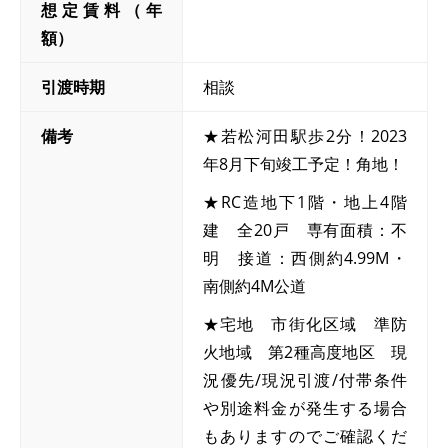
想定賃料（年
額）
引渡時期
相談
備考
★若松河田駅歩2分！2023
年8月下旬竣工予定！角地！
★RC造地下1階・地上4階
建 全20戸 専有面積：不
明 接道：西側約4.99M・
南側約4M公道
★宅地 市街化区域 準防
火地域 第2種高度地区 現
況優先/現況引渡/付帯条件
や別途料金が発生する場合
もありますのでご確認くだ