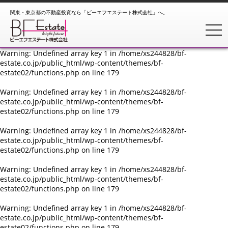
関東・東京都の不動産投資なら「ビーエフエステート株式会社」へ。
Warning
: Undefined array key 1 in
/home/xs244828/bf-
estate.co.jp/public_html/wp-content/themes/bf-
toggl
estate02/functions.php
on line
179
Warning
: Undefined array key 1 in
/home/xs244828/bf-
estate.co.jp/public_html/wp-content/themes/bf-
estate02/functions.php
on line
179
Warning
: Undefined array key 1 in
/home/xs244828/bf-
estate.co.jp/public_html/wp-content/themes/bf-
estate02/functions.php
on line
179
Warning
: Undefined array key 1 in
/home/xs244828/bf-
estate.co.jp/public_html/wp-content/themes/bf-
estate02/functions.php
on line
179
Warning
: Undefined array key 1 in
/home/xs244828/bf-
estate.co.jp/public_html/wp-content/themes/bf-
estate02/functions.php
on line
179
Warning
: Undefined array key 1 in
/home/xs244828/bf-
estate.co.jp/public_html/wp-content/themes/bf-
estate02/functions.php
on line
179