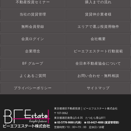
不動産投資セミナー
購入までの流れ
当社の賃貸管理
賃貸仲介業者様
無料会員登録
エリアで選ぶ投資用物件
会員ログイン
会社概要
企業理念
ビーエフエステート行動規範
BF グループ
全日本不動産協会について
よくあるご質問
お問い合わせ・無料相談
プライバシーポリシー
サイトマップ
東京都港区不動産投資 │ ビーエフエステート株式会社
〒107-0062
東京都港区南青山5-4-35 たつむら青山811
☎︎
03-5778-9888 (代表)
☎︎
03-6427-4888 (賃貸管理部)
営業時間 / 10：00〜19：00 定休日 / 水曜