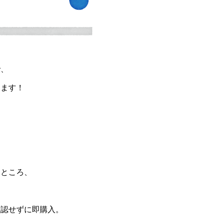
で、
します！
たところ、
確認せずに即購入。