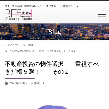
関東・東京都の不動産投資なら「ビーエフエステート株式会社」へ。
toggl
Blog
トップページ
Blog
不動産投資の物件選択 重視すべき指標５選！！ その２
不動産投資の物件選択 重視すべ
き指標５選！！ その２
2023年12月25日(月曜日)