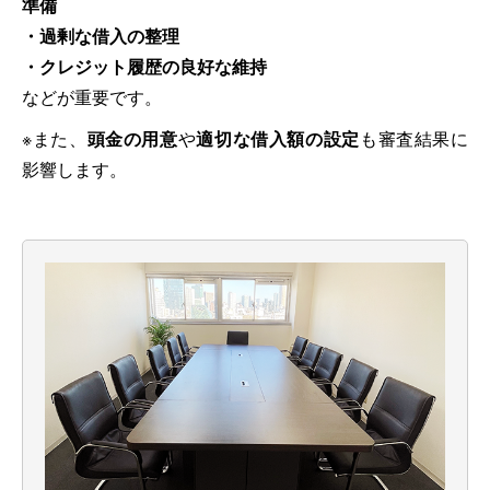
準備
・過剰な借入の整理
・クレジット履歴の良好な維持
などが重要です。
※また、
頭金の用意
や
適切な借入額の設定
も審査結果に
影響します。