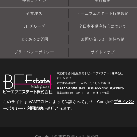
会員ログイン
会社概要
企業理念
ビーエフエステート行動規範
BF グループ
全日本不動産協会について
よくあるご質問
お問い合わせ・無料相談
プライバシーポリシー
サイトマップ
東京都港区不動産投資 │ ビーエフエステート株式会社
〒107-0062
東京都港区南青山5-4-35 たつむら青山811
☎︎
03-5778-9888 (代表)
☎︎
03-6427-4888 (賃貸管理部)
営業時間 / 10：00〜19：00 定休日 / 水曜
このサイトはreCAPTCHAによって保護されており、Googleの
プライバシ
ーポリシー
と
利用規約
が適用されます。
Copyright © 東京都港区不動産投資