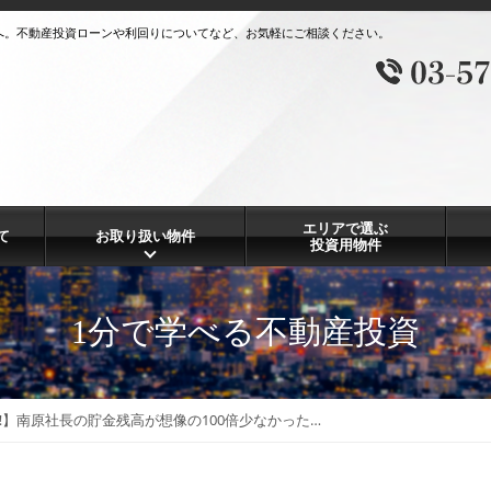
へ。不動産投資ローンや利回りについてなど、お気軽にご相談ください。
エリアで選ぶ
て
お取り扱い物件
投資用物件
1分で学べる不動産投資
‼︎】南原社長の貯金残高が想像の100倍少なかった…