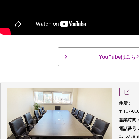
YouTubeはこち
ビー
住所：
〒107-0
営業時間
電話番号
03-577