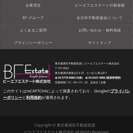
企業理念
ビーエフエステート行動規範
BF グループ
全日本不動産協会について
よくあるご質問
お問い合わせ・無料相談
プライバシーポリシー
サイトマップ
東京都港区不動産投資 │ ビーエフエステート株式会社
〒107-0062
東京都港区南青山5-4-35 たつむら青山811
☎︎
03-5778-9888 (代表)
☎︎
03-6427-4888 (賃貸管理部)
営業時間 / 10：00〜19：00 定休日 / 水曜
このサイトはreCAPTCHAによって保護されており、Googleの
プライバシ
ーポリシー
と
利用規約
が適用されます。
Copyright © 東京都港区不動産投資
ビーエフエステート株式会社 All Rights Reserved.