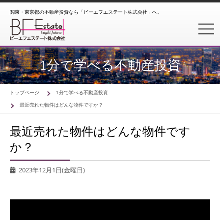
関東・東京都の不動産投資なら「ビーエフエステート株式会社」へ。
toggl
1分で学べる不動産投資
トップページ
1分で学べる不動産投資
最近売れた物件はどんな物件ですか？
最近売れた物件はどんな物件です
か？
2023年12月1日(金曜日)