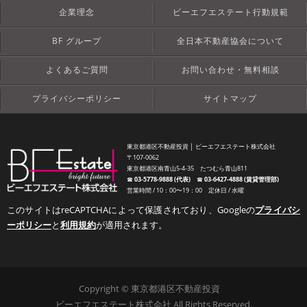
企業理念
ビーエフエステート行動規範
BF グループ
全日本不動産協会について
よくあるご質問
お問い合わせ・無料相談
プライバシーポリシー
サイトマップ
東京都港区不動産投資 │ ビーエフエステート株式会社
〒107-0062
東京都港区南青山5-4-35 たつむら青山811
☎︎
03-5778-9888 (代表)
☎︎
03-6427-4888 (賃貸管理部)
営業時間 / 10：00〜19：00 定休日 / 水曜
このサイトはreCAPTCHAによって保護されており、Googleの
プライバシ
ーポリシー
と
利用規約
が適用されます。
Copyright © 東京都港区不動産投資
ビーエフエステート株式会社 All Rights Reserved.