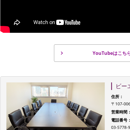
YouTubeはこち
ビー
住所：
〒107-0
営業時間
電話番号
03-577