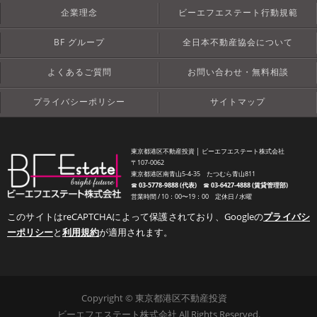
企業理念
ビーエフエステート行動規範
BF グループ
全日本不動産協会について
よくあるご質問
お問い合わせ・無料相談
プライバシーポリシー
サイトマップ
東京都港区不動産投資 │ ビーエフエステート株式会社
〒107-0062
東京都港区南青山5-4-35 たつむら青山811
☎︎
03-5778-9888 (代表)
☎︎
03-6427-4888 (賃貸管理部)
営業時間 / 10：00〜19：00 定休日 / 水曜
このサイトはreCAPTCHAによって保護されており、Googleの
プライバシ
ーポリシー
と
利用規約
が適用されます。
Copyright © 東京都港区不動産投資
ビーエフエステート株式会社 All Rights Reserved.