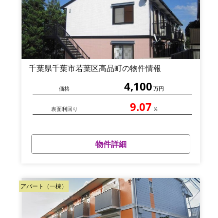
千葉県千葉市若葉区高品町の物件情報
4,100
価格
万円
9.07
表面利回り
％
物件詳細
アパート（一棟）