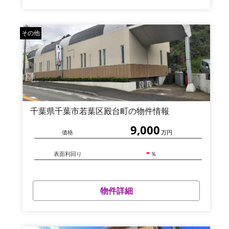
その他
千葉県千葉市若葉区殿台町の物件情報
9,000
価格
万円
-
表面利回り
％
物件詳細