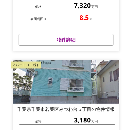
7,320
価格
万円
8.5
表面利回り
％
物件詳細
アパート（一棟）
千葉県千葉市若葉区みつわ台５丁目の物件情報
3,180
価格
万円