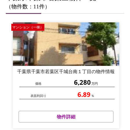
（物件数：11件）
マンション（一棟）
千葉県千葉市若葉区千城台南１丁目の物件情報
6,280
価格
万円
6.89
表面利回り
％
物件詳細