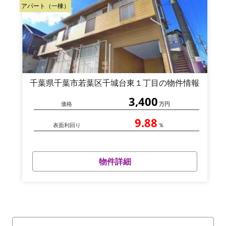
アパート（一棟）
千葉県千葉市若葉区千城台東１丁目の物件情報
3,400
価格
万円
9.88
表面利回り
％
物件詳細