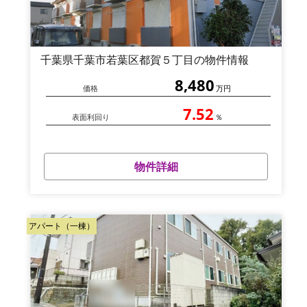
千葉県千葉市若葉区都賀５丁目の物件情報
8,480
価格
万円
7.52
表面利回り
％
物件詳細
アパート（一棟）