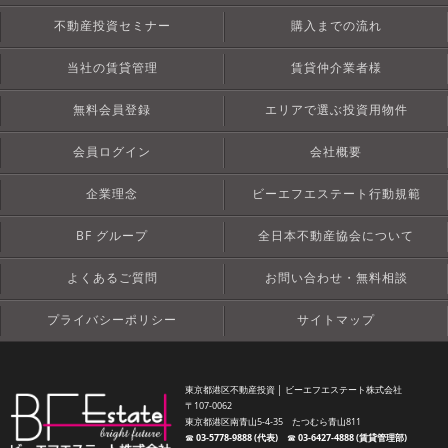
不動産投資セミナー
購入までの流れ
当社の賃貸管理
賃貸仲介業者様
無料会員登録
エリアで選ぶ投資用物件
会員ログイン
会社概要
企業理念
ビーエフエステート行動規範
BF グループ
全日本不動産協会について
よくあるご質問
お問い合わせ・無料相談
プライバシーポリシー
サイトマップ
東京都港区不動産投資 │ ビーエフエステート株式会社
〒107-0062
東京都港区南青山5-4-35 たつむら青山811
☎︎
03-5778-9888 (代表)
☎︎
03-6427-4888 (賃貸管理部)