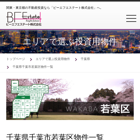
関東・東京都の不動産投資なら「ビーエフエステート株式会社」へ。
toggl
エリアで選ぶ投資用物件
トップページ
エリアで選ぶ投資用物件
千葉県
千葉県千葉市若葉区物件一覧
千葉県千葉市若葉区物件一覧