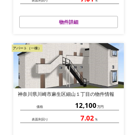
表面利回り
％
物件詳細
アパート（一棟）
神奈川県川崎市麻生区細山１丁目の物件情報
12,100
価格
万円
7.02
表面利回り
％