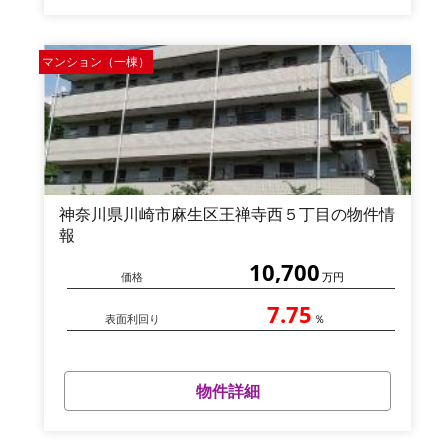
マンション（一棟）
神奈川県川崎市麻生区王禅寺西５丁目の物件情
報
10,700
価格
万円
7.75
表面利回り
％
物件詳細