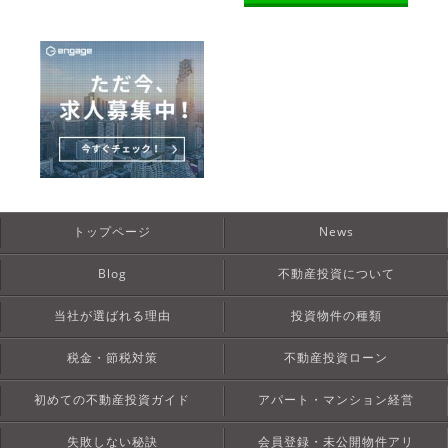
トップページ
News
Blog
不動産投資について
当社が選ばれる理由
投資物件の種類
税金・節税対策
不動産投資ローン
初めての不動産投資ガイド
アパート・マンション経営
失敗しない秘訣
会員登録・未公開物件アリ