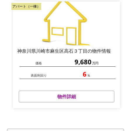
アパート（一棟）
神奈川県川崎市麻生区高石３丁目の物件情報
9,680
価格
万円
6
表面利回り
％
物件詳細