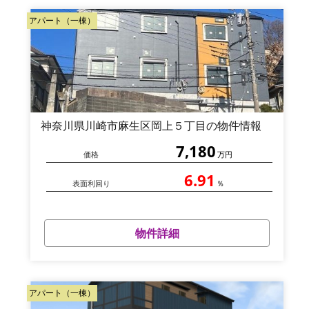
アパート（一棟）
神奈川県川崎市麻生区岡上５丁目の物件情報
7,180
価格
万円
6.91
表面利回り
％
物件詳細
アパート（一棟）