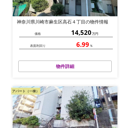
神奈川県川崎市麻生区高石４丁目の物件情報
14,520
価格
万円
6.99
表面利回り
％
物件詳細
アパート（一棟）