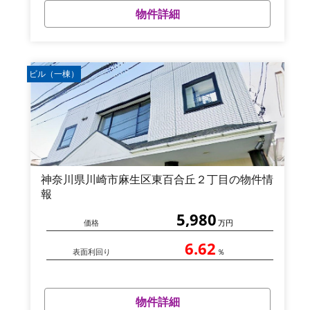
物件詳細
ビル（一棟）
神奈川県川崎市麻生区東百合丘２丁目の物件情
報
5,980
価格
万円
6.62
表面利回り
％
物件詳細