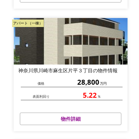
アパート（一棟）
神奈川県川崎市麻生区片平３丁目の物件情報
28,800
価格
万円
5.22
表面利回り
％
物件詳細