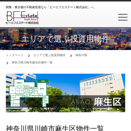
関東・東京都の不動産投資なら「ビーエフエステート株式会社」へ。
toggl
エリアで選ぶ投資用物件
トップページ
エリアで選ぶ投資用物件
神奈川県
神奈川県川崎市麻生区物件一覧
神奈川県川崎市麻生区物件一覧