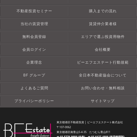
不動産投資セミナー
購入までの流れ
当社の賃貸管理
賃貸仲介業者様
無料会員登録
エリアで選ぶ投資用物件
会員ログイン
会社概要
企業理念
ビーエフエステート行動規範
BF グループ
全日本不動産協会について
よくあるご質問
お問い合わせ・無料相談
プライバシーポリシー
サイトマップ
東京都港区不動産投資 │ ビーエフエステート株式会社
〒107-0062
東京都港区南青山5-4-35 たつむら青山811
☎︎
03-5778-9888 (代表)
☎︎
03-6427-4888 (賃貸管理部)