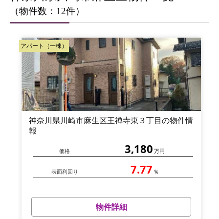
（物件数：12件）
アパート（一棟）
神奈川県川崎市麻生区王禅寺東３丁目の物件情
報
3,180
価格
万円
7.77
表面利回り
％
物件詳細