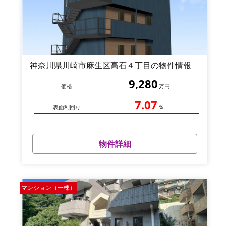
神奈川県川崎市麻生区高石４丁目の物件情報
9,280
価格
万円
7.07
表面利回り
％
物件詳細
マンション（一棟）