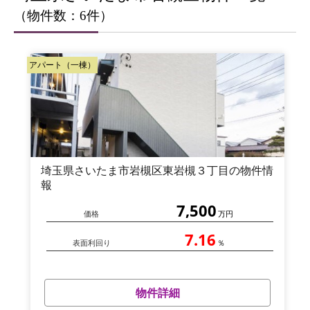
（物件数：6件）
アパート（一棟）
埼玉県さいたま市岩槻区東岩槻３丁目の物件情
報
7,500
価格
万円
7.16
表面利回り
％
物件詳細