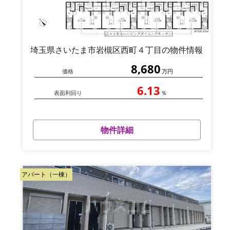
埼玉県さいたま市岩槻区西町４丁目の物件情報
8,680
価格
万円
6.13
表面利回り
％
物件詳細
アパート（一棟）