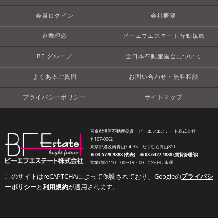
会員ログイン
会社概要
企業理念
ビーエフエステート行動規範
BF グループ
全日本不動産協会について
よくあるご質問
お問い合わせ・無料相談
プライバシーポリシー
サイトマップ
東京都港区不動産投資 │ ビーエフエステート株式会社
〒107-0062
東京都港区南青山5-4-35 たつむら青山811
☎︎
03-5778-9888 (代表)
☎︎
03-6427-4888 (賃貸管理部)
営業時間 / 10：00〜19：00 定休日 / 水曜
このサイトはreCAPTCHAによって保護されており、Googleの
プライバシ
ーポリシー
と
利用規約
が適用されます。