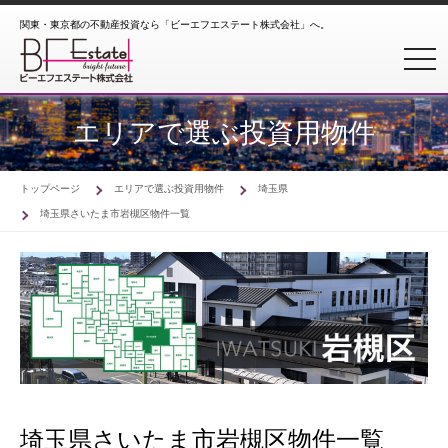
関東・東京都の不動産投資なら「ビーエフエステート株式会社」へ。
toggl
エリアで選ぶ投資用物件
トップページ
エリアで選ぶ投資用物件
埼玉県
埼玉県さいたま市岩槻区物件一覧
埼玉県さいたま市岩槻区物件一覧