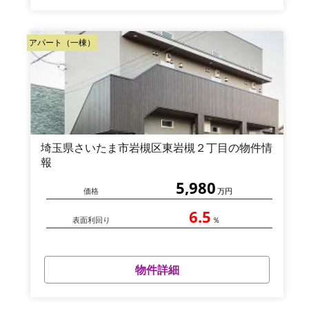
アパート（一棟）
埼玉県さいたま市岩槻区東岩槻２丁目の物件情
報
5,980
価格
万円
6.5
表面利回り
％
物件詳細