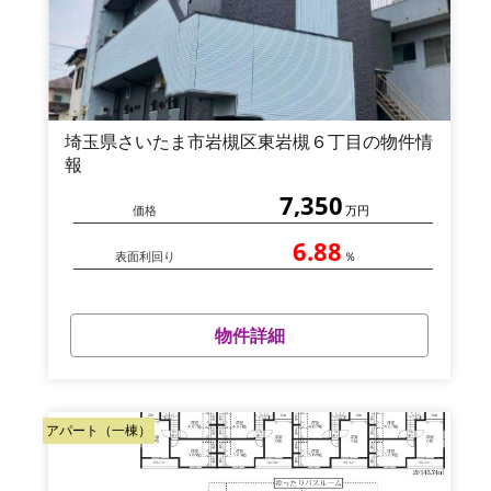
埼玉県さいたま市岩槻区東岩槻６丁目の物件情
報
7,350
価格
万円
6.88
表面利回り
％
物件詳細
アパート（一棟）