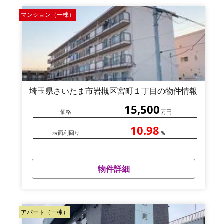
マンション（一棟）
埼玉県さいたま市岩槻区宮町１丁目の物件情報
15,500
価格
万円
10.98
表面利回り
％
物件詳細
アパート（一棟）