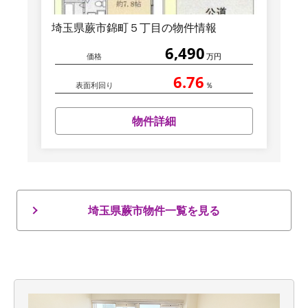
埼玉県蕨市錦町５丁目の物件情報
6,490
価格
万円
6.76
表面利回り
％
物件詳細
埼玉県蕨市物件一覧を見る