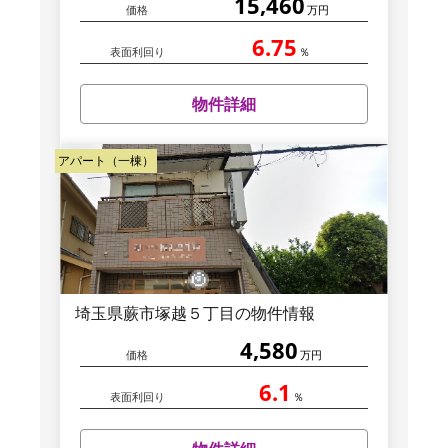
15,460
価格
万円
6.75
表面利回り
％
物件詳細
アパート（一棟）
埼玉県蕨市塚越５丁目の物件情報
4,580
価格
万円
6.1
表面利回り
％