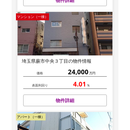
物件詳細
マンション（一棟）
埼玉県蕨市中央３丁目の物件情報
24,000
価格
万円
4.01
表面利回り
％
物件詳細
アパート（一棟）