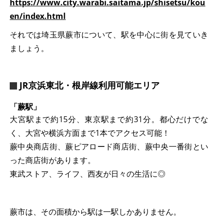
https://www.city.warabi.saitama.jp/shisetsu/kou
en/index.html
それでは埼玉県蕨市について、駅を中心に街を見ていき
ましょう。
JR京浜東北・根岸線利用可能エリア
「蕨駅」
大宮駅まで約15分、東京駅まで約31分。都心だけでな
く、大宮や横浜方面まで1本でアクセス可能！
蕨中央商店街、蕨ピアロード商店街、蕨中央一番街とい
った商店街があります。
東武ストア、ライフ、西友が日々の生活に◎
蕨市は、その面積から駅は一駅しかありません。