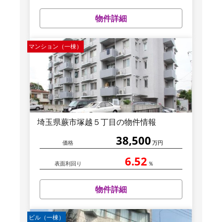
物件詳細
マンション（一棟）
埼玉県蕨市塚越５丁目の物件情報
38,500
価格
万円
6.52
表面利回り
％
物件詳細
ビル（一棟）