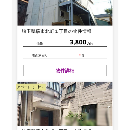
埼玉県蕨市北町１丁目の物件情報
3,800
価格
万円
-
表面利回り
％
物件詳細
アパート（一棟）