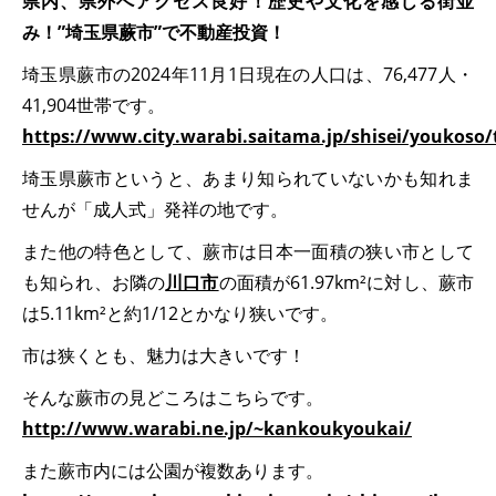
県内、県外へアクセス良好！歴史や文化を感じる街並
み！”埼玉県蕨市”で不動産投資！
埼玉県蕨市の2024年11月1日現在の人口は、76,477人・
41,904世帯です。
https://www.city.warabi.saitama.jp/shisei/youkoso/
埼玉県蕨市というと、あまり知られていないかも知れま
せんが「成人式」発祥の地です。
また他の特色として、蕨市は日本一面積の狭い市として
も知られ、お隣の
川口市
の面積が61.97km²に対し、蕨市
は5.11km²と約1/12とかなり狭いです。
市は狭くとも、魅力は大きいです！
そんな蕨市の見どころはこちらです。
http://www.warabi.ne.jp/~kankoukyoukai/
また蕨市内には公園が複数あります。