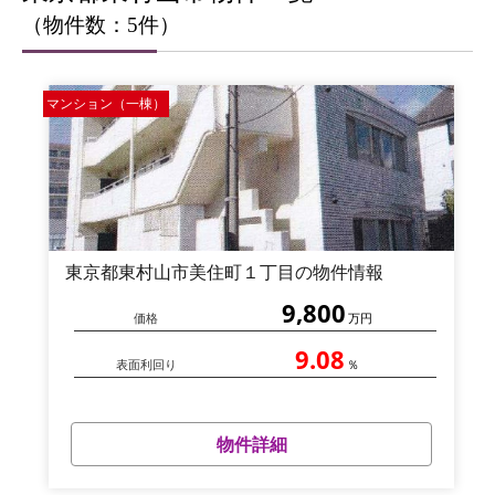
（物件数：5件）
マンション（一棟）
東京都東村山市美住町１丁目の物件情報
9,800
価格
万円
9.08
表面利回り
％
物件詳細