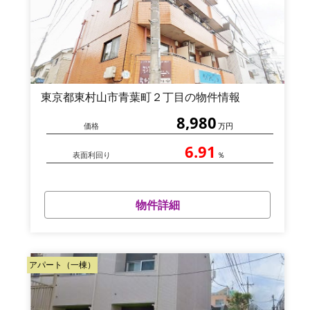
東京都東村山市青葉町２丁目の物件情報
8,980
価格
万円
6.91
表面利回り
％
物件詳細
アパート（一棟）