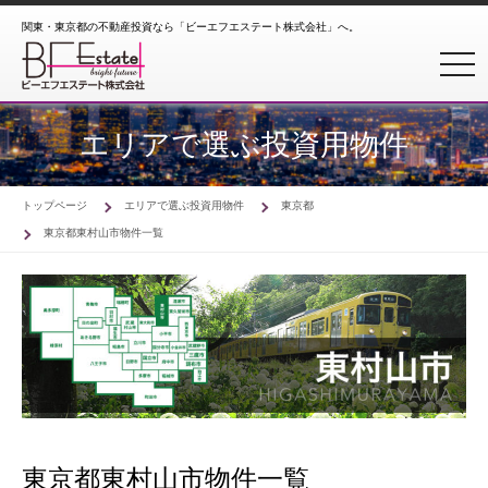
関東・東京都の不動産投資なら「ビーエフエステート株式会社」へ。
toggl
エリアで選ぶ投資用物件
トップページ
エリアで選ぶ投資用物件
東京都
東京都東村山市物件一覧
東京都東村山市物件一覧