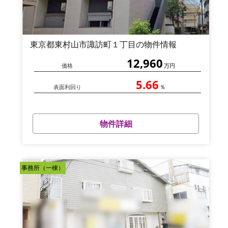
東京都東村山市諏訪町１丁目の物件情報
12,960
価格
万円
5.66
表面利回り
％
物件詳細
事務所（一棟）