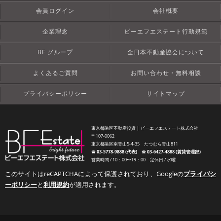
会員ログイン
会社概要
企業理念
ビーエフエステート行動規範
BF グループ
全日本不動産協会について
よくあるご質問
お問い合わせ・無料相談
プライバシーポリシー
サイトマップ
東京都港区不動産投資 │ ビーエフエステート株式会社
〒107-0062
東京都港区南青山5-4-35 たつむら青山811
☎︎
03-5778-9888 (代表)
☎︎
03-6427-4888 (賃貸管理部)
営業時間 / 10：00〜19：00 定休日 / 水曜
このサイトはreCAPTCHAによって保護されており、Googleの
プライバシ
ーポリシー
と
利用規約
が適用されます。