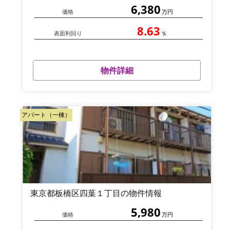
6,380
価格
万円
8.63
表面利回り
％
物件詳細
アパート（一棟）
東京都板橋区四葉１丁目の物件情報
5,980
価格
万円