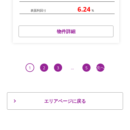
6.24
表面利回り
％
物件詳細
次へ
1
2
3
…
5
エリアページに戻る