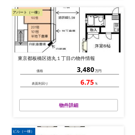
アパート（一棟）
東京都板橋区徳丸１丁目の物件情報
3,480
価格
万円
6.75
表面利回り
％
物件詳細
ビル（一棟）