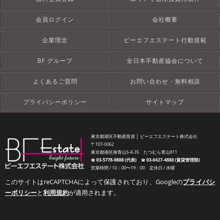
会員ログイン
会社概要
企業理念
ビーエフエステート行動規範
BF グループ
全日本不動産協会について
よくあるご質問
お問い合わせ・無料相談
プライバシーポリシー
サイトマップ
東京都港区不動産投資 │ ビーエフエステート株式会社
〒107-0062
東京都港区南青山5-4-35 たつむら青山811
☎︎
03-5778-9888 (代表)
☎︎
03-6427-4888 (賃貸管理部)
営業時間 / 10：00〜19：00 定休日 / 水曜
このサイトはreCAPTCHAによって保護されており、Googleの
プライバシ
ーポリシー
と
利用規約
が適用されます。