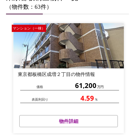
（物件数：63件）
マンション（一棟）
東京都板橋区成増２丁目の物件情報
61,200
価格
万円
4.59
表面利回り
％
物件詳細