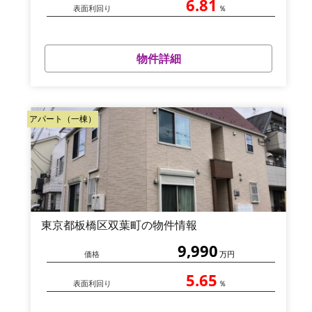
6.81
表面利回り
％
物件詳細
アパート（一棟）
東京都板橋区双葉町の物件情報
9,990
価格
万円
5.65
表面利回り
％