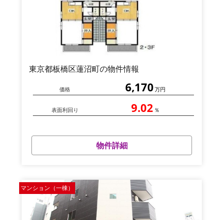
東京都板橋区蓮沼町の物件情報
6,170
価格
万円
9.02
表面利回り
％
物件詳細
マンション（一棟）