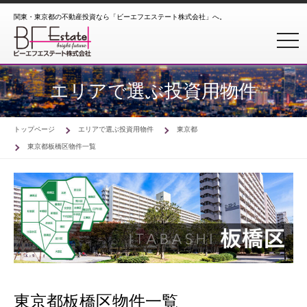
関東・東京都の不動産投資なら「ビーエフエステート株式会社」へ。
toggl
エリアで選ぶ投資用物件
トップページ
エリアで選ぶ投資用物件
東京都
東京都板橋区物件一覧
東京都板橋区物件一覧