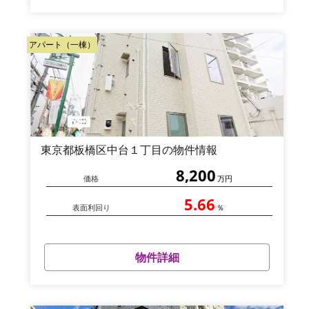
アパート（一棟）
東京都板橋区中台１丁目の物件情報
8,200
価格
万円
5.66
表面利回り
％
物件詳細