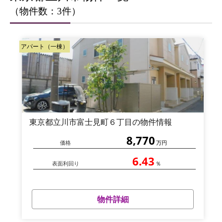
（物件数：3件）
アパート（一棟）
東京都立川市富士見町６丁目の物件情報
8,770
価格
万円
6.43
表面利回り
％
物件詳細