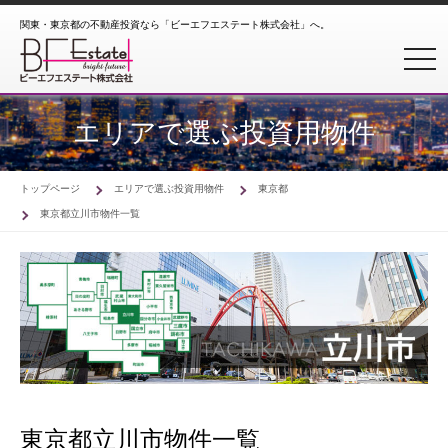
関東・東京都の不動産投資なら「ビーエフエステート株式会社」へ。
toggl
エリアで選ぶ投資用物件
トップページ
エリアで選ぶ投資用物件
東京都
東京都立川市物件一覧
東京都立川市物件一覧