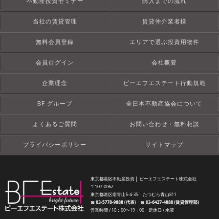
不動産投資セミナー
購入までの流れ
当社の賃貸管理
賃貸仲介業者様
無料会員登録
エリアで選ぶ投資用物件
会員ログイン
会社概要
企業理念
ビーエフエステート行動規範
BF グループ
全日本不動産協会について
よくあるご質問
お問い合わせ・無料相談
プライバシーポリシー
サイトマップ
東京都港区不動産投資 │ ビーエフエステート株式会社
〒107-0062
東京都港区南青山5-4-35 たつむら青山811
☎︎
03-5778-9888 (代表)
☎︎
03-6427-4888 (賃貸管理部)
営業時間 / 10：00〜19：00 定休日 / 水曜