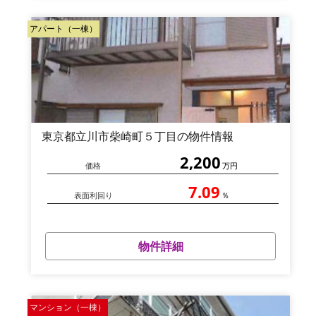
アパート（一棟）
東京都立川市柴崎町５丁目の物件情報
2,200
価格
万円
7.09
表面利回り
％
物件詳細
マンション（一棟）