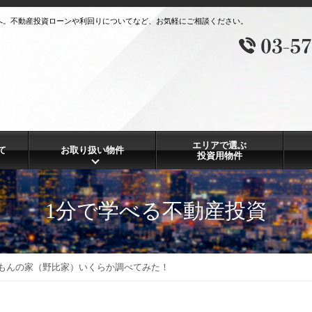
へ。不動産投資ローンや利回りについてなど、お気軽にご相談ください。
エリアで選ぶ
て
お取り扱い物件
投資用物件
1分で学べる不動産投資
もんの家（野比家）いくらか調べてみた！