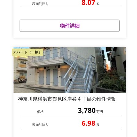
8.07
表面利回り
％
物件詳細
アパート（一棟）
神奈川県横浜市鶴見区岸谷４丁目の物件情報
3,780
価格
万円
6.98
表面利回り
％