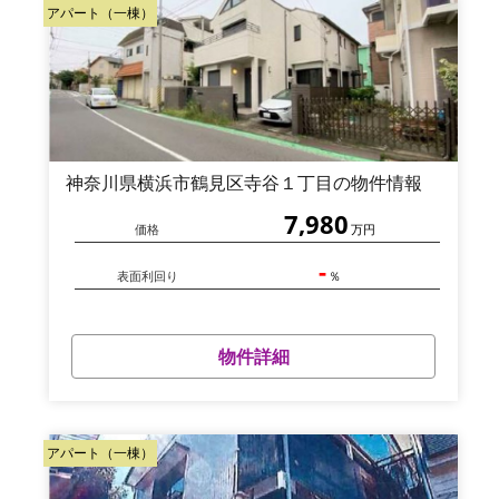
アパート（一棟）
神奈川県横浜市鶴見区寺谷１丁目の物件情報
7,980
価格
万円
-
表面利回り
％
物件詳細
アパート（一棟）