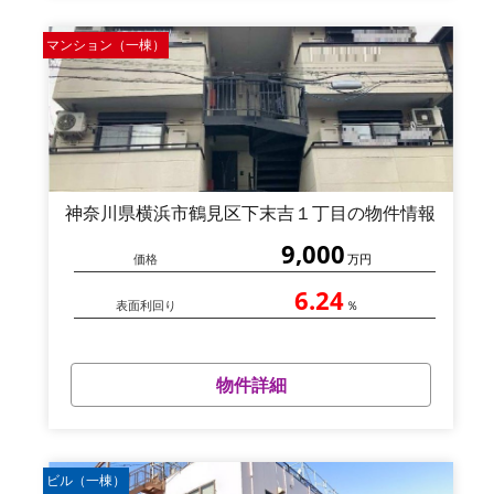
マンション（一棟）
神奈川県横浜市鶴見区下末吉１丁目の物件情報
9,000
価格
万円
6.24
表面利回り
％
物件詳細
ビル（一棟）