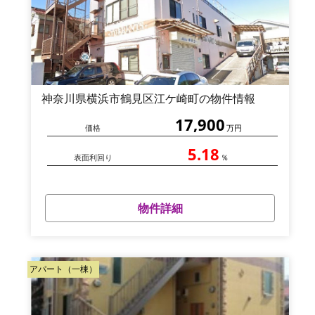
神奈川県横浜市鶴見区江ケ崎町の物件情報
17,900
価格
万円
5.18
表面利回り
％
物件詳細
アパート（一棟）