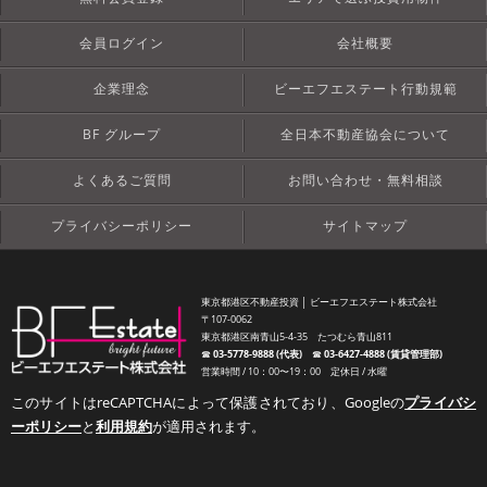
会員ログイン
会社概要
企業理念
ビーエフエステート行動規範
BF グループ
全日本不動産協会について
よくあるご質問
お問い合わせ・無料相談
プライバシーポリシー
サイトマップ
東京都港区不動産投資 │ ビーエフエステート株式会社
〒107-0062
東京都港区南青山5-4-35 たつむら青山811
☎︎
03-5778-9888 (代表)
☎︎
03-6427-4888 (賃貸管理部)
営業時間 / 10：00〜19：00 定休日 / 水曜
このサイトはreCAPTCHAによって保護されており、Googleの
プライバシ
ーポリシー
と
利用規約
が適用されます。