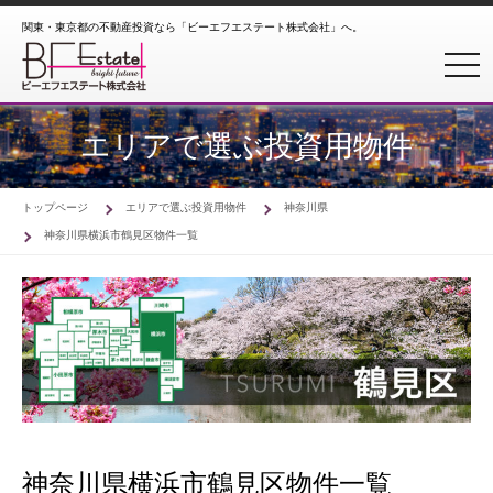
関東・東京都の不動産投資なら「ビーエフエステート株式会社」へ。
toggl
エリアで選ぶ投資用物件
トップページ
エリアで選ぶ投資用物件
神奈川県
神奈川県横浜市鶴見区物件一覧
神奈川県横浜市鶴見区物件一覧