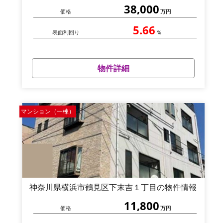
38,000
価格
万円
5.66
表面利回り
％
物件詳細
マンション（一棟）
神奈川県横浜市鶴見区下末吉１丁目の物件情報
11,800
価格
万円