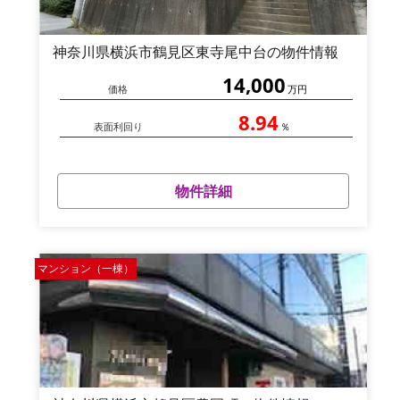
神奈川県横浜市鶴見区東寺尾中台の物件情報
14,000
価格
万円
8.94
表面利回り
％
物件詳細
マンション（一棟）