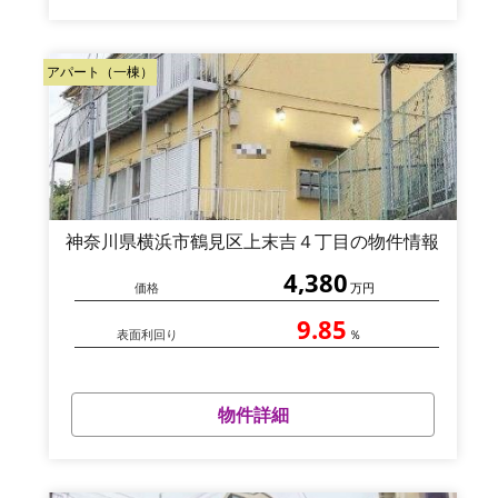
アパート（一棟）
神奈川県横浜市鶴見区上末吉４丁目の物件情報
4,380
価格
万円
9.85
表面利回り
％
物件詳細