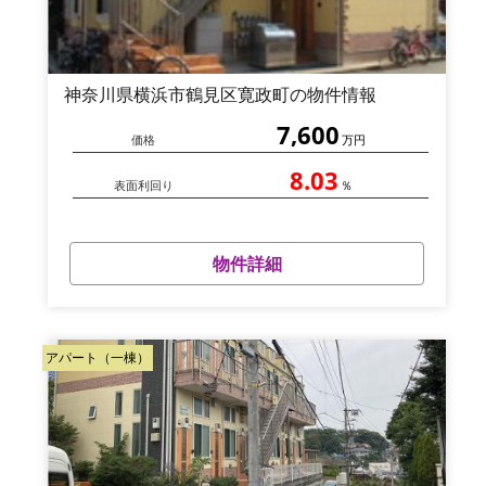
神奈川県横浜市鶴見区寛政町の物件情報
7,600
価格
万円
8.03
表面利回り
％
物件詳細
アパート（一棟）