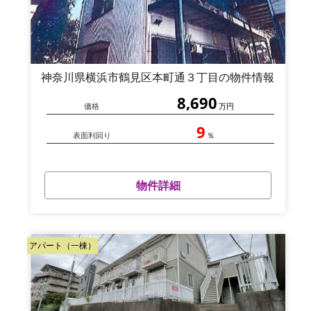
神奈川県横浜市鶴見区本町通３丁目の物件情報
8,690
価格
万円
9
表面利回り
％
物件詳細
アパート（一棟）