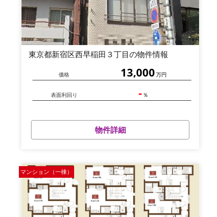
東京都新宿区西早稲田３丁目の物件情報
13,000
価格
万円
-
表面利回り
％
物件詳細
マンション（一棟）